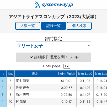
アジアトライアスロンカップ（2023/大阪城）
人数一覧
記録一覧
個人検索
部門指定
詳細条件指定を開く
(
28件
)
Goto page:
#
No.
氏名
Swim Finish
Bike Lap0
Bike La
岸本 新菜
1
6
0:10:01
0:11:08
0:16:21
佐藤 優香
2
1
0:09:57
0:11:07
0:16:21
酒井 美有
3
5
0:09:59
0:11:07
0:16:2
林 愛望
4
10
0:10:17
0:11:32
0:16:4