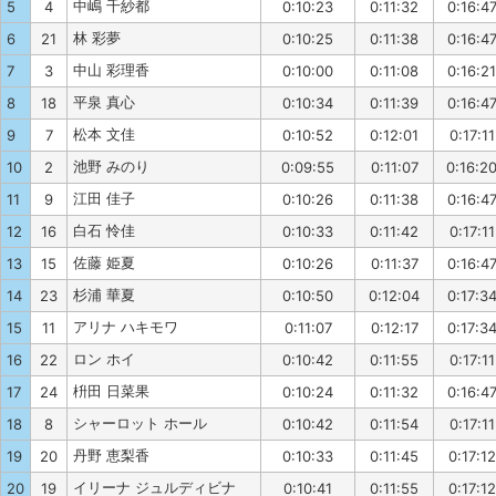
中嶋 千紗都
5
4
0:10:23
0:11:32
0:16:4
林 彩夢
6
21
0:10:25
0:11:38
0:16:4
中山 彩理香
7
3
0:10:00
0:11:08
0:16:21
平泉 真心
8
18
0:10:34
0:11:39
0:16:4
松本 文佳
9
7
0:10:52
0:12:01
0:17:11
池野 みのり
10
2
0:09:55
0:11:07
0:16:2
江田 佳子
11
9
0:10:26
0:11:38
0:16:4
白石 怜佳
12
16
0:10:33
0:11:42
0:17:11
佐藤 姫夏
13
15
0:10:26
0:11:37
0:16:4
杉浦 華夏
14
23
0:10:50
0:12:04
0:17:3
アリナ ハキモワ
15
11
0:11:07
0:12:17
0:17:3
ロン ホイ
16
22
0:10:42
0:11:55
0:17:11
枡田 日菜果
17
24
0:10:24
0:11:32
0:16:4
シャーロット ホール
18
8
0:10:42
0:11:54
0:17:11
丹野 恵梨香
19
20
0:10:33
0:11:45
0:17:12
イリーナ ジュルディビナ
20
19
0:10:41
0:11:55
0:17:12