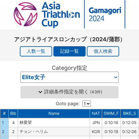
アジアトライアスロンカップ（2024/蒲郡）
人数一覧
記録一覧
個人検索
Category指定
詳細条件指定を開く
(
43件
)
Goto page:
#
Bib
Name
NAT
SWIM_F
BIKE_S
林愛望
1
4
JPN
0:10:16
0:12:05
チョン・ヘリム
2
2
KOR
0:10:19
0:12:06