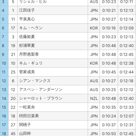
リシェル・ヒル
3
5
AUS
0:10:23
0:12:11
江田佳子
4
1
JPN
0:10:21
0:12:13
平泉真心
5
11
JPN
0:10:27
0:12:14
キム・ヘラン
6
17
KOR
0:10:16
0:12:09
佐藤姫夏
7
3
JPN
0:10:23
0:12:13
杉浦華夏
8
19
JPN
0:10:46
0:12:40
丹野惠梨香
9
21
JPN
0:10:48
0:12:45
キム・ギュリ
10
10
KOR
0:10:48
0:12:38
菅家成美
11
25
JPN
0:10:45
0:12:44
シアン・マンクス
12
6
AUS
0:10:27
0:12:18
アスペン・アンダーソン
13
12
AUS
0:10:25
0:12:12
シャーロット・ブラウン
14
20
NZL
0:10:48
0:12:40
一松菜央
15
22
JPN
0:10:35
0:12:33
枡田日菜果
16
18
JPN
0:10:24
0:12:07
関桃子
17
27
JPN
0:10:37
0:12:31
山田梓
18
45
JPN
0:10:50
0:12:45