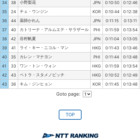
小野梨花
34
38
JPN
0:10:50
0:12:46
チェ・ウンジン
35
24
KOR
0:10:44
0:12:38
薬師かれん
36
44
JPN
0:11:15
0:13:11
カトリーナ・アルムエテ・サラザール
37
40
PHI
0:11:59
0:13:54
谷村帆夏
38
42
JPN
0:11:04
0:13:05
ライ・キー・ニコル・マン
39
41
HKG
0:11:43
0:13:46
カレン・マナヨン
40
35
PHI
0:11:44
0:13:48
ワン・トン・ウォン
41
33
HKG
0:11:59
0:13:54
ペトラ・スタメノビッチ
42
43
HKG
0:10:52
0:12:49
キム・ジンヒョン
43
36
KOR
0:11:45
0:13:48
Goto page:
TOP