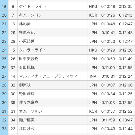
ケイド・ライト
19
9
HKG
0:10:48
0:12:35
キム・ジヨン
20
7
KOR
0:10:26
0:12:13
林彩夢
21
16
JPN
0:10:48
0:12:47
杉原有紀
22
29
JPN
0:10:41
0:12:43
小原結芽
23
28
JPN
0:10:53
0:12:47
タルラ・ライト
24
15
HKG
0:10:29
0:12:20
田中美沙樹
25
26
JPN
0:10:59
0:12:49
石田凪帆
26
37
JPN
0:11:00
0:12:55
マルティナ・アユ・プラティウィ
27
14
INA
0:10:31
0:12:24
柳原咲
28
32
JPN
0:10:07
0:12:06
野田莉緒
29
30
JPN
0:10:34
0:12:25
佐々木麻瑚
30
39
JPN
0:11:03
0:12:55
オム・ソルジ
31
31
KOR
0:10:57
0:12:52
瀬戸郁美
32
34
JPN
0:11:59
0:13:47
江口沙和
33
23
JPN
0:10:49
0:12:44