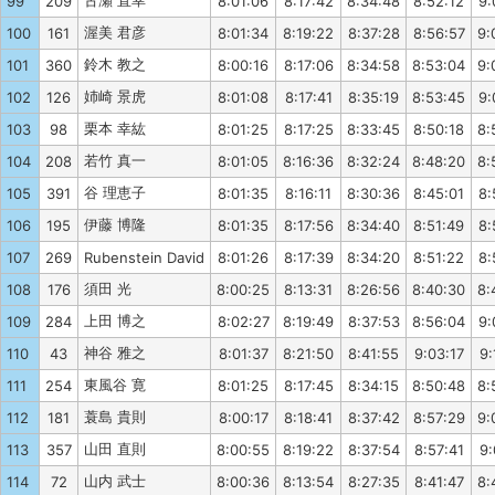
古瀬 直幸
99
209
8:01:06
8:17:42
8:34:48
8:52:12
9:
渥美 君彦
100
161
8:01:34
8:19:22
8:37:28
8:56:57
9:
鈴木 教之
101
360
8:00:16
8:17:06
8:34:58
8:53:04
9:
姉崎 景虎
102
126
8:01:08
8:17:41
8:35:19
8:53:45
9:
栗本 幸紘
103
98
8:01:25
8:17:25
8:33:45
8:50:18
8:
若竹 真一
104
208
8:01:05
8:16:36
8:32:24
8:48:20
8:
谷 理恵子
105
391
8:01:35
8:16:11
8:30:36
8:45:01
8:
伊藤 博隆
106
195
8:01:35
8:17:56
8:34:40
8:51:49
8:
107
269
Rubenstein David
8:01:26
8:17:39
8:34:20
8:51:22
8:
須田 光
108
176
8:00:25
8:13:31
8:26:56
8:40:30
8:
上田 博之
109
284
8:02:27
8:19:49
8:37:53
8:56:04
9:
神谷 雅之
110
43
8:01:37
8:21:50
8:41:55
9:03:17
9:
東風谷 寛
111
254
8:01:25
8:17:45
8:34:15
8:50:48
8:
蓑島 貴則
112
181
8:00:17
8:18:41
8:37:42
8:57:29
9:
山田 直則
113
357
8:00:55
8:19:22
8:37:54
8:57:41
9:
山内 武士
114
72
8:00:36
8:13:54
8:27:35
8:41:47
8: