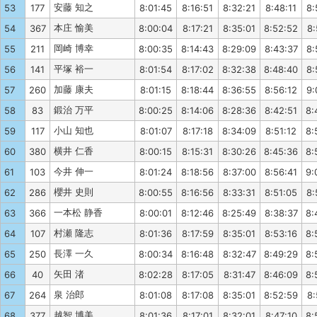
安藤 知之
53
177
8:01:45
8:16:51
8:32:21
8:48:11
8:
本庄 愉美
54
367
8:00:04
8:17:21
8:35:01
8:52:52
8:
岡崎 博幸
55
211
8:00:35
8:14:43
8:29:09
8:43:37
8:
平塚 裕一
56
141
8:01:54
8:17:02
8:32:38
8:48:40
8:
加藤 康夫
57
260
8:01:15
8:18:44
8:36:55
8:56:12
9:
鍛治 万平
58
83
8:00:25
8:14:06
8:28:36
8:42:51
8:
小山 知也
59
117
8:01:07
8:17:18
8:34:09
8:51:12
8:
横井 仁香
60
380
8:00:15
8:15:31
8:30:26
8:45:36
8:
今井 伸一
61
103
8:01:24
8:18:56
8:37:00
8:56:41
9:
櫻井 史則
62
286
8:00:55
8:16:56
8:33:31
8:51:05
8:
一本松 静香
63
366
8:00:01
8:12:46
8:25:49
8:38:37
8:
村瀬 隆志
64
107
8:01:36
8:17:59
8:35:01
8:53:16
8:
長澤 一久
65
250
8:00:34
8:16:48
8:32:47
8:49:29
8:
矢田 渚
66
40
8:02:28
8:17:05
8:31:47
8:46:09
8:
泉 治郎
67
264
8:01:08
8:17:08
8:35:01
8:52:59
8:
越智 博美
68
377
8:01:36
8:17:01
8:32:01
8:47:10
8: