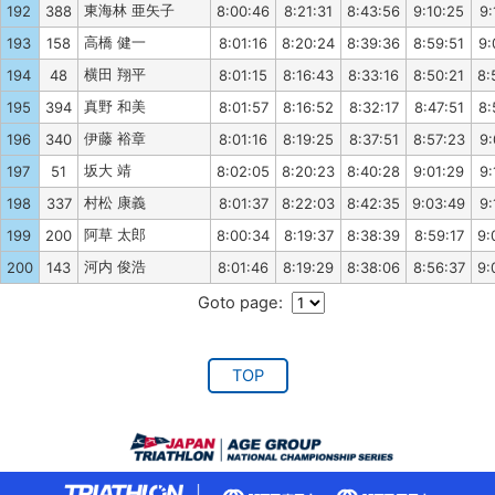
東海林 亜矢子
192
388
8:00:46
8:21:31
8:43:56
9:10:25
9:
高橋 健一
193
158
8:01:16
8:20:24
8:39:36
8:59:51
9:
横田 翔平
194
48
8:01:15
8:16:43
8:33:16
8:50:21
8:
真野 和美
195
394
8:01:57
8:16:52
8:32:17
8:47:51
8:
伊藤 裕章
196
340
8:01:16
8:19:25
8:37:51
8:57:23
9:
坂大 靖
197
51
8:02:05
8:20:23
8:40:28
9:01:29
9:
村松 康義
198
337
8:01:37
8:22:03
8:42:35
9:03:49
9:
阿草 太郎
199
200
8:00:34
8:19:37
8:38:39
8:59:17
9:
河内 俊浩
200
143
8:01:46
8:19:29
8:38:06
8:56:37
9:
Goto page:
TOP