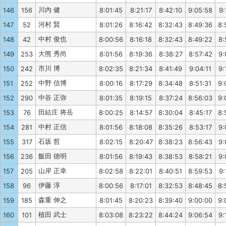
川内 健
146
156
8:01:45
8:21:17
8:42:10
9:05:58
9:
河村 賢
147
52
8:01:26
8:16:42
8:32:43
8:49:36
8:
中村 俊也
148
42
8:00:56
8:16:18
8:32:43
8:49:22
8:
大熊 秀尚
149
253
8:01:56
8:19:36
8:38:27
8:57:42
9:
市川 博
150
242
8:02:35
8:21:34
8:41:49
9:04:11
9:
中野 信博
151
252
8:00:16
8:17:29
8:34:48
8:51:31
9:
中谷 正弥
152
290
8:01:35
8:19:15
8:37:24
8:56:03
9:
田結庄 将岳
153
76
8:00:25
8:14:57
8:30:04
8:45:17
8:
中村 正信
154
281
8:01:56
8:18:08
8:35:26
8:53:17
9:
石坂 哲
155
317
8:02:15
8:20:47
8:38:23
8:56:43
9:
飯田 徳明
156
236
8:01:56
8:19:43
8:38:53
8:58:21
9:
山岸 正幸
157
205
8:02:58
8:22:01
8:40:51
8:59:53
9:
伊藤 淳
158
96
8:00:56
8:17:01
8:32:53
8:48:45
8:
森重 伸之
159
185
8:01:45
8:20:23
8:39:40
9:00:00
9:
植田 武士
160
101
8:03:08
8:23:22
8:44:24
9:06:54
9: