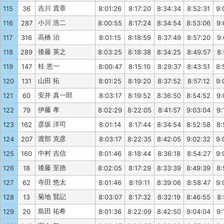
吉川 貴章
115
36
8:01:26
8:17:20
8:34:34
8:52:31
9:
小川 浩二
116
287
8:00:55
8:17:24
8:34:54
8:53:06
9:
高橋 治
117
316
8:01:15
8:18:59
8:37:49
8:57:20
9:
後藤 英之
118
289
8:03:25
8:18:38
8:34:25
8:49:57
8:
桂 恵一
119
147
8:00:47
8:15:10
8:29:37
8:43:51
8:
山田 拓
120
131
8:01:25
8:19:20
8:37:52
8:57:12
9:
安井 真一郎
121
60
8:03:17
8:19:52
8:36:50
8:54:52
9:
伊藤 孝
122
79
8:02:29
8:22:05
8:41:57
9:03:04
9:
彦坂 洋司
123
162
8:01:14
8:17:44
8:34:54
8:52:58
8:
渡部 克彦
124
207
8:03:17
8:22:35
8:42:05
9:02:32
9:
中村 吉信
125
160
8:01:46
8:18:44
8:36:18
8:54:27
9:
後藤 至徳
126
18
8:02:05
8:17:29
8:33:39
8:49:39
8:
寺田 悠太
127
62
8:01:46
8:19:11
8:39:06
8:58:47
9:
菊地 賢記
128
13
8:03:07
8:17:32
8:32:19
8:46:55
8:
島田 祐希
129
20
8:01:36
8:22:09
8:42:50
9:04:04
9: