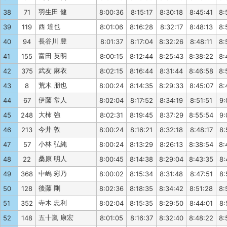
羽生田 健
38
71
8:00:36
8:15:17
8:30:18
8:45:41
8:
西 達也
39
119
8:01:06
8:16:28
8:32:17
8:48:13
8:
長谷川 豊
40
94
8:01:37
8:17:04
8:32:26
8:48:11
8:
富田 英明
41
155
8:00:15
8:12:44
8:25:43
8:38:22
8:
武友 麻衣
42
375
8:02:15
8:16:44
8:31:44
8:46:58
8:
荒木 朋也
43
8
8:00:24
8:14:35
8:29:33
8:45:07
8:
伊藤 常人
44
67
8:02:04
8:17:52
8:34:19
8:51:51
9:
大柿 強
45
248
8:02:31
8:19:45
8:37:29
8:55:54
9:
今井 敦
46
213
8:00:24
8:16:21
8:32:18
8:48:17
8:
小林 弘純
47
57
8:00:24
8:13:29
8:26:13
8:38:54
8:
桑原 明人
48
22
8:00:45
8:14:38
8:29:04
8:43:35
8:
中嶋 彩乃
49
368
8:00:02
8:15:34
8:31:48
8:47:51
8:
後藤 剛
50
128
8:02:36
8:18:35
8:34:42
8:51:28
8:
寺木 忠利
51
352
8:02:04
8:15:35
8:29:50
8:44:01
8:
五十嵐 康宏
52
148
8:01:05
8:16:37
8:32:40
8:48:22
8: