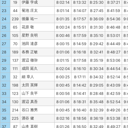
伊藤 学成
22
19
8:02:14
8:13:32
8:25:30
8:37:21
8:
菊池 庄太
23
44
8:01:14
8:14:07
8:27:45
8:41:59
8:
後藤 祐一
24
239
8:01:35
8:17:57
8:36:09
8:54:36
9:
花原 敬
25
65
8:00:24
8:15:51
8:31:30
8:46:48
8:
星野 良明
26
105
8:00:46
8:17:59
8:35:10
8:53:01
8:
池田 達彦
27
70
8:00:15
8:14:59
8:29:42
8:44:49
8:
各務 正敏
28
189
8:01:06
8:16:18
8:32:41
8:48:27
8:
渡辺 徹弥
29
137
8:01:15
8:17:58
8:35:19
8:53:06
8:
成田 延久
30
111
8:02:04
8:16:10
8:30:34
8:44:54
8:
細 章人
31
32
8:00:25
8:17:11
8:34:32
8:52:14
8:
太田 英輝
32
198
8:00:45
8:14:42
8:29:05
8:43:09
8:
山下 良平
33
123
8:00:56
8:14:41
8:28:48
8:42:59
8:
渡辺 真吾
34
130
8:01:06
8:18:31
8:35:48
8:52:54
9:
谷口 雅男
35
214
8:00:45
8:16:40
8:32:39
8:49:26
8:
酒谷 健
36
225
8:02:16
8:18:56
8:36:19
8:53:38
8:
山本 直樹
37
87
8:01:26
8:16:50
8:32:49
8:49:27
8: