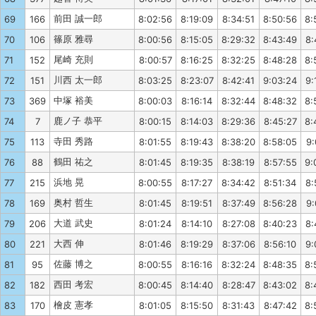
前田 誠一郎
69
166
8:02:56
8:19:09
8:34:51
8:50:56
8:
篠原 雅尋
70
106
8:00:56
8:15:05
8:29:32
8:43:49
8:
尾崎 充則
71
152
8:00:57
8:16:25
8:32:25
8:48:28
8:
川西 太一郎
72
151
8:03:25
8:23:07
8:42:41
9:03:24
9:
中塚 裕美
73
369
8:00:03
8:16:14
8:32:44
8:48:32
8:
鹿ノ子 恭平
74
7
8:00:15
8:14:03
8:29:36
8:45:27
8:
寺田 秀路
75
113
8:01:55
8:19:43
8:38:20
8:58:05
9:
鶴田 祐之
76
88
8:01:45
8:19:35
8:38:19
8:57:55
9:
浜地 晃
77
215
8:00:55
8:17:27
8:34:42
8:51:34
8:
奥村 哲生
78
169
8:01:45
8:19:51
8:37:49
8:56:28
9:
大道 武史
79
206
8:01:24
8:14:10
8:27:08
8:40:23
8:
大西 伸
80
221
8:01:46
8:19:29
8:37:06
8:56:10
9:
佐藤 博之
81
95
8:00:55
8:16:16
8:32:24
8:48:35
8:
西田 考宏
82
182
8:00:45
8:14:40
8:28:47
8:43:02
8:
檜皮 憲孝
83
170
8:01:05
8:15:50
8:31:43
8:47:42
8: