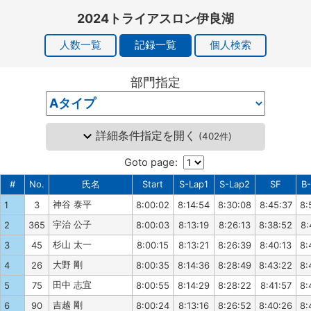
2024トライアスロン伊良湖
人数一覧
記録一覧
個人検索
部門指定
詳細条件指定を開く
(
402件
)
Goto page:
#
No.
氏名
Start
S-Lap1
S-Lap2
SF
B
神谷 泰平
1
3
8:00:02
8:14:54
8:30:08
8:45:37
8:
宇治 公子
2
365
8:00:03
8:13:19
8:26:13
8:38:52
8:
杉山 太一
3
45
8:00:15
8:13:21
8:26:39
8:40:13
8:
大野 剛
4
26
8:00:35
8:14:36
8:28:49
8:43:22
8:
田中 志宜
5
75
8:00:55
8:14:29
8:28:22
8:41:57
8:
吉越 剛
6
90
8:00:24
8:13:16
8:26:52
8:40:26
8: