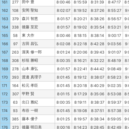
田中 豊
161
277
8:00:46
8:15:59
8:31:39
8:47:17
8:
安岡 聖知
162
108
8:02:07
8:19:52
8:37:26
8:55:27
9:
森川 智恵
163
379
8:01:57
8:20:21
8:38:26
8:56:57
9:
後藤 至宏
164
338
8:01:57
8:19:02
8:35:54
8:53:21
9:
東 大作
165
58
8:00:46
8:18:15
8:38:14
9:00:17
9:
古田 昌弘
166
97
8:02:08
8:22:18
8:42:28
9:03:56
9:
渥美 修一郎
167
263
8:01:24
8:20:06
8:39:43
9:01:07
9:
杉垣 勝昭
168
308
8:00:35
8:16:21
8:32:22
8:48:19
8:
山本 康弘
169
278
8:01:57
8:22:41
8:44:42
9:08:49
9:
渡邊 真理子
170
393
8:01:45
8:19:12
8:38:07
8:58:23
9:
松元 孝臣
171
164
8:01:45
8:20:18
8:40:29
9:02:35
9:
甲野 賢
172
307
8:01:15
8:17:29
8:35:06
8:53:08
8:
出口 雅紀
173
63
8:00:35
8:19:11
8:38:37
8:59:37
9:
布谷 一樹
174
93
8:01:45
8:19:08
8:37:51
8:57:38
9:
藤本 優子
175
385
8:01:25
8:19:57
8:38:34
8:59:05
9:
後藤 明日美
176
373
8:00:16
8:14:23
8:28:45
8:42:49
8: