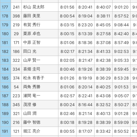
杉山 晃太郎
177
241
8:01:56
8:20:41
8:40:07
9:01:20
9:
藤田 美里
178
398
8:00:54
8:19:04
8:38:11
8:57:52
9:
有賀 秀行
179
219
8:03:15
8:23:20
8:45:05
9:08:44
9:
栗原 卓也
180
29
8:00:15
8:13:39
8:27:58
8:42:40
8:
中原 正智
181
171
8:01:06
8:18:36
8:37:08
8:57:49
9:
田口 光
182
186
8:02:17
8:21:34
8:41:33
9:02:53
9:
山岸 賢一
183
322
8:02:05
8:21:47
8:42:38
9:05:33
9:
喜畑 圭司
184
334
8:00:46
8:19:26
8:38:39
8:59:45
9:
松永 有香子
185
374
8:01:26
8:19:19
8:36:29
8:53:28
9:
両角 秀勝
186
54
8:01:06
8:20:14
8:40:25
9:01:53
9:
瀬間 竜一
187
223
8:02:57
8:22:41
8:43:08
9:05:07
9:
茂澄 修
188
345
8:00:24
8:16:44
8:32:52
8:50:27
8:
山田 潤
189
321
8:02:46
8:21:14
8:40:13
9:01:28
9:
藤中 智徳
190
216
8:00:18
8:19:28
8:38:39
8:59:09
9:
堀江 亮介
191
121
8:00:55
8:17:07
8:33:42
8:50:52
8: