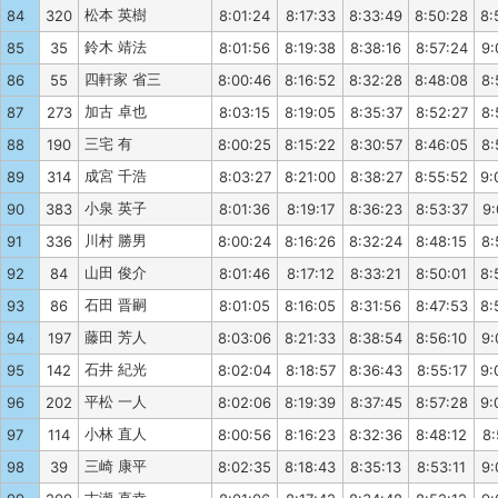
松本 英樹
84
320
8:01:24
8:17:33
8:33:49
8:50:28
8:
鈴木 靖法
85
35
8:01:56
8:19:38
8:38:16
8:57:24
9:
四軒家 省三
86
55
8:00:46
8:16:52
8:32:28
8:48:08
8:
加古 卓也
87
273
8:03:15
8:19:05
8:35:37
8:52:27
8:
三宅 有
88
190
8:00:25
8:15:22
8:30:57
8:46:05
8:
成宮 千浩
89
314
8:03:27
8:21:00
8:38:27
8:55:52
9:
小泉 英子
90
383
8:01:36
8:19:17
8:36:23
8:53:37
9:
川村 勝男
91
336
8:00:24
8:16:26
8:32:24
8:48:15
8:
山田 俊介
92
84
8:01:46
8:17:12
8:33:21
8:50:01
8:
石田 晋嗣
93
86
8:01:05
8:16:05
8:31:56
8:47:53
8:
藤田 芳人
94
197
8:03:06
8:21:33
8:38:54
8:56:10
9:
石井 紀光
95
142
8:02:04
8:18:57
8:36:43
8:55:17
9:
平松 一人
96
202
8:02:06
8:19:39
8:37:45
8:57:28
9:
小林 直人
97
114
8:00:56
8:16:23
8:32:36
8:48:12
8:
三崎 康平
98
39
8:02:35
8:18:43
8:35:13
8:53:11
9: