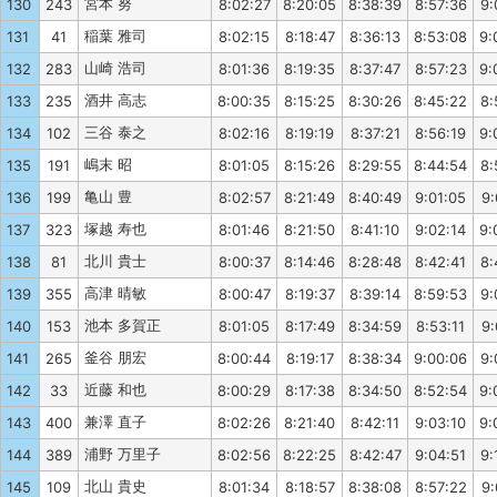
宮本 努
130
243
8:02:27
8:20:05
8:38:39
8:57:36
9:
稲葉 雅司
131
41
8:02:15
8:18:47
8:36:13
8:53:08
9:
山崎 浩司
132
283
8:01:36
8:19:35
8:37:47
8:57:23
9:
酒井 高志
133
235
8:00:35
8:15:25
8:30:26
8:45:22
8:
三谷 泰之
134
102
8:02:16
8:19:19
8:37:21
8:56:19
9:
嶋末 昭
135
191
8:01:05
8:15:26
8:29:55
8:44:54
8:
亀山 豊
136
199
8:02:57
8:21:49
8:40:49
9:01:05
9:
塚越 寿也
137
323
8:01:46
8:21:50
8:41:10
9:02:14
9:
北川 貴士
138
81
8:00:37
8:14:46
8:28:48
8:42:41
8:
高津 晴敏
139
355
8:00:47
8:19:37
8:39:14
8:59:53
9:
池本 多賀正
140
153
8:01:05
8:17:49
8:34:59
8:53:11
9:
釜谷 朋宏
141
265
8:00:44
8:19:17
8:38:34
9:00:06
9:
近藤 和也
142
33
8:00:29
8:17:38
8:34:50
8:52:54
9:
兼澤 直子
143
400
8:02:26
8:21:40
8:42:11
9:03:10
9:
浦野 万里子
144
389
8:02:56
8:22:25
8:42:47
9:04:51
9:
北山 貴史
145
109
8:01:34
8:18:57
8:38:08
8:57:22
9: