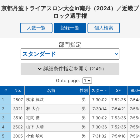
京都丹波トライアスロン大会in南丹（2024）／近畿ブ
ロック選手権
人数一覧
記録一覧
個人検索
部門指定
詳細条件指定を開く
(
214件
)
Goto page:
#
No.
名前
性別
スタート
SF
BL0
柳瀬 興汰
男
1
2507
7:30:02
7:52:25
7:54
林 大介
男
2
3021
7:30:14
7:54:21
7:56
宅間 徹
男
3
3510
7:30:02
7:53:35
7:55
山下 大晴
男
4
2502
7:30:36
7:52:35
7:55
小倉 崚司
男
5
3005
7:31:02
7:54:18
7:56