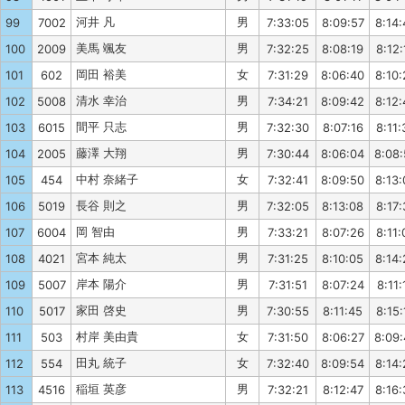
河井 凡
男
99
7002
7:33:05
8:09:57
8:14:
美馬 颯友
男
100
2009
7:32:25
8:08:19
8:12:
岡田 裕美
女
101
602
7:31:29
8:06:40
8:10:
清水 幸治
男
102
5008
7:34:21
8:09:42
8:12:
間平 只志
男
103
6015
7:32:30
8:07:16
8:11:
藤澤 大翔
男
104
2005
7:30:44
8:06:04
8:08
中村 奈緒子
女
105
454
7:32:41
8:09:50
8:13:
長谷 則之
男
106
5019
7:32:05
8:13:08
8:17:
岡 智由
男
107
6004
7:33:21
8:07:26
8:11:
宮本 純太
男
108
4021
7:31:25
8:10:05
8:14:
岸本 陽介
男
109
5007
7:31:51
8:07:24
8:11:
家田 啓史
男
110
5017
7:30:55
8:11:45
8:15:
村岸 美由貴
女
111
503
7:31:50
8:06:27
8:09
田丸 統子
女
112
554
7:32:40
8:09:54
8:14:
稲垣 英彦
男
113
4516
7:32:21
8:12:47
8:16: