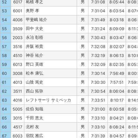
柘植 孝之
男
52
6017
7:31:08
8:05:44
8:08
奥野 孝
男
53
6001
7:31:04
8:03:54
8:07
甲斐嶋 祐介
男
54
4006
7:31:49
8:03:18
8:06:
田中 大史
男
55
3509
7:31:24
8:09:09
8:11:
永冶 彰梧
男
56
2003
7:30:43
8:03:47
8:06:
井阪 裕貴
男
57
3516
7:32:08
8:02:07
8:04
神谷 祐介
男
58
4510
7:32:19
8:06:13
8:10:
野口 英雄
男
59
6013
7:32:09
8:02:35
8:05
松本 康弘
男
60
3008
7:30:14
7:56:49
8:00
山陰 篤史
男
61
4013
7:30:30
7:57:51
7:59
西山 拓弥
男
62
3511
7:30:54
8:06:04
8:08
レフトサーリ サミペッカ
男
63
4016
7:33:51
8:10:17
8:14:
佐伯 知哉
男
64
5005
7:31:00
8:00:58
8:05
千田 恵太
男
65
3015
7:33:10
8:04:21
8:08
北村 友
男
66
4517
7:33:10
8:08:24
8:11:
宿院 雅広
男
67
6003
7:31:39
8:04:57
8:09: