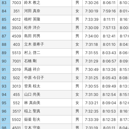
鈴木 教之
男
83
7003
7:30:26
8:06:11
8:10:
河田 真奈
女
84
351
7:30:19
7:59:16
8:01:
植村 英隆
男
85
4012
7:33:39
8:11:11
8:16:
松井 洋介
男
86
3503
7:30:09
7:57:13
8:00:
島田 邦男
男
87
4509
7:34:00
8:12:41
8:17:
立木 亜希子
女
88
403
7:31:18
8:01:10
8:04:
村上 啓二
男
89
5513
7:31:55
8:03:43
8:06
石橋 剛
男
90
7001
7:31:29
8:06:57
8:09
馬越 祥介
男
91
3019
7:30:49
8:13:26
8:15:
中原 今日子
女
92
502
7:31:25
8:05:43
8:08
登美 椋太
男
93
3013
7:30:55
8:09:49
8:13:
山口 尚美
女
94
455
7:31:30
8:12:54
8:15:
林 真由美
女
95
552
7:33:21
8:09:04
8:12:
稲上 聖真
男
96
3517
7:32:35
8:10:53
8:16:
嶽釜 彰夫
男
97
5502
7:33:39
8:12:28
8:17:
立木 守幸
男
98
4501
7:31:19
8:01:11
8:04