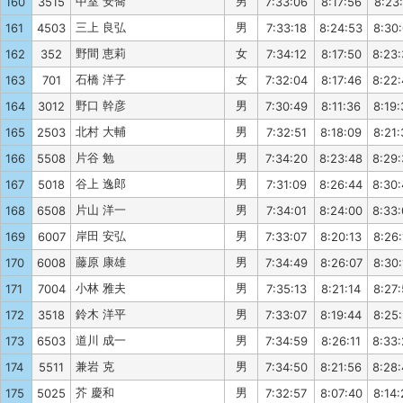
中室 安喬
男
160
3515
7:33:06
8:17:56
8:23:
三上 良弘
男
161
4503
7:33:18
8:24:53
8:30:
野間 恵莉
女
162
352
7:34:12
8:17:50
8:23
石橋 洋子
女
163
701
7:32:04
8:17:46
8:22
野口 幹彦
男
164
3012
7:30:49
8:11:36
8:19:
北村 大輔
男
165
2503
7:32:51
8:18:09
8:21:
片谷 勉
男
166
5508
7:34:20
8:23:48
8:29
谷上 逸郎
男
167
5018
7:31:09
8:26:44
8:30
片山 洋一
男
168
6508
7:34:01
8:24:00
8:33
岸田 安弘
男
169
6007
7:33:07
8:20:13
8:26:
藤原 康雄
男
170
6008
7:34:49
8:26:07
8:30:
小林 雅夫
男
171
7004
7:35:13
8:21:14
8:27
鈴木 洋平
男
172
3518
7:33:07
8:19:44
8:25
道川 成一
男
173
6503
7:34:59
8:26:11
8:33
兼岩 克
男
174
5511
7:34:50
8:21:56
8:28
芥 慶和
男
175
5025
7:32:57
8:07:40
8:14: