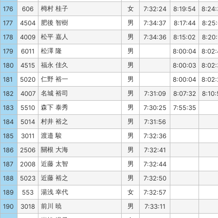
栂村 桂子
女
176
606
7:32:24
8:19:54
8:24
肥後 智樹
男
177
4504
7:34:37
8:17:44
8:25:
松平 嘉人
男
178
4009
7:34:36
8:15:02
8:20:
松澤 隆
男
179
6011
8:00:04
8:02
福永 佳久
男
180
4515
8:00:03
8:02
仁野 裕一
男
181
5020
8:00:04
8:02
名城 裕司
男
182
4007
7:31:09
8:07:32
8:10:
森下 泰秀
男
183
5510
7:30:25
7:55:35
村井 裕之
男
184
5014
7:31:56
渡邉 駿
男
185
3011
7:32:36
關根 大海
男
186
2506
7:32:41
近藤 太智
男
187
2008
7:32:44
近藤 裕之
男
188
5023
7:32:50
湯浅 幸代
女
189
553
7:32:57
前川 暁
男
190
3018
7:33:11