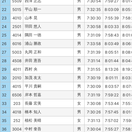
西澤 正志
男
21
5509
7:30:54
7:59:27
8:01:
平山 順一
男
22
5015
7:32:35
8:03:09
8:05
山本 晃
男
23
4010
7:30:30
7:55:39
7:58
羽田 悠人
男
24
2501
7:30:58
8:03:33
8:05
隅田 一徳
男
25
4014
7:31:09
7:58:43
8:01:
浦山 勝政
男
26
6016
7:33:58
8:03:49
8:06:
丸岡 正和
男
27
5003
7:31:39
8:05:51
8:08
井田 憲吾
男
28
4508
7:31:14
8:01:44
8:04
西村 央
男
29
4011
7:31:55
8:13:26
8:19:
加茂 友太
男
30
2010
7:30:19
8:01:11
8:03
平川 貴嗣
男
31
4015
7:30:09
8:03:57
8:07:
岸本 哲嘉
男
32
6506
7:31:19
7:59:22
8:01:
長藤 宏美
女
33
203
7:30:08
7:53:44
7:55
橋本 知人
男
34
4018
7:30:26
7:57:45
8:01:
植松 美晴
女
35
252
7:31:13
7:57:02
7:59:
中村 奎吾
男
36
3004
7:30:04
7:55:27
7:58: