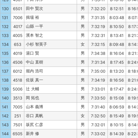
田中 賢次
男
130
6501
7:32:20
8:12:51
8:16:
揖場 裕
男
131
7006
7:31:35
8:03:48
8:07:
山縣 一平
男
132
4017
7:32:19
8:10:50
8:17:
濱本 智之
男
133
4005
7:32:31
8:13:41
8:21:
小杉 智英子
女
134
653
7:32:15
8:09:48
8:14:
湯口 賢
男
135
4019
7:34:38
8:16:04
8:21:
中山 直樹
男
136
4506
7:31:34
8:17:45
8:24
堀内 浩司
男
137
6012
7:35:00
8:13:20
8:18:
佐坂 真一
男
138
4518
7:34:19
8:16:56
8:21:
辻 大輔
男
139
5006
7:33:01
8:17:47
8:24
岡 拓也
男
140
3513
7:33:50
8:15:08
8:19:
山本 義博
男
141
7005
7:31:40
8:06:59
8:14:
谷口 真帆
女
142
251
7:32:50
8:15:49
8:19:
坂尻 仁彦
男
143
7501
7:32:01
8:10:15
8:14:
新井 修
男
144
6505
7:33:02
8:14:39
8:22