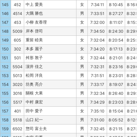
中上 愛美
女
145
452
7:34:11
8:10:45
8:16:
大隅 勝也
男
146
4514
7:33:51
8:27:27
8:32
小柳 友香理
女
147
453
7:32:00
8:11:07
8:15:
岸本 啓司
男
148
5009
7:34:50
8:24:30
8:29
重留 睦美
女
149
605
7:32:04
8:20:54
8:25
本多 麗子
女
150
302
7:34:20
8:17:13
8:23
舛形 敦子
女
151
501
7:32:44
8:21:01
8:24
濵井 佳之
男
152
5504
7:32:31
8:23:16
8:29
松岡 洋良
男
153
5013
7:31:51
8:23:01
8:28
坊奥 亮介
男
154
3020
7:33:17
8:19:07
8:24
關根 大果
男
155
3016
7:32:34
8:26:40
8:29:
中村 康宏
男
156
5517
7:34:29
8:23:03
8:28
田中 愛子
女
157
401
7:35:10
8:15:04
8:21:
山口 紀一
男
158
5518
7:31:00
8:05:52
8:12:
惣司 富士夫
男
159
6502
7:32:45
8:21:15
8:27