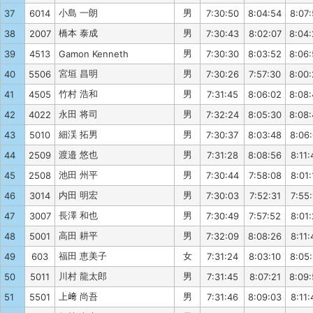
小島 一朗
男
37
6014
7:30:50
8:04:54
8:07
橋本 泰成
男
38
2007
7:30:43
8:02:07
8:04
男
39
4513
Gamon Kenneth
7:30:30
8:03:52
8:06
宮垣 昌明
男
40
5506
7:30:26
7:57:30
8:00
竹村 浩和
男
41
4505
7:31:45
8:06:02
8:08
永田 将司
男
42
4022
7:32:24
8:05:30
8:08
細渓 拓男
男
43
5010
7:30:37
8:03:48
8:06
渡邉 悠也
男
44
2509
7:31:28
8:08:56
8:11:
池田 州平
男
45
2508
7:30:44
7:58:08
8:01:
内田 明宏
男
46
3014
7:30:03
7:52:31
7:55:
長澤 和也
男
47
3007
7:30:49
7:57:52
8:01:
高田 耕平
男
48
5001
7:32:09
8:08:26
8:11:
福田 恵美子
女
49
603
7:31:24
8:03:10
8:05
川村 龍太郎
男
50
5011
7:31:45
8:07:21
8:09
上﨑 尚吾
男
51
5501
7:31:46
8:09:03
8:11: