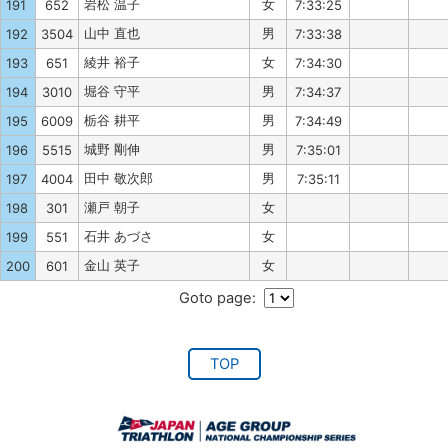
岩松 温子
女
191
652
7:33:25
山中 直也
男
192
3504
7:33:38
綾井 裕子
女
193
651
7:34:30
堀谷 守平
男
194
3010
7:34:37
栃谷 耕平
男
195
6009
7:34:49
城野 剛伸
男
196
5515
7:35:01
田中 敬次郎
男
197
4004
7:35:11
瀬戸 朝子
女
198
301
石井 あづさ
女
199
551
金山 英子
女
200
601
Goto page:
TOP