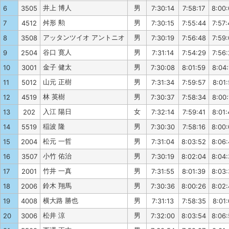
井上 博人
男
6
3505
7:30:14
7:58:17
8:00
舛形 勲
男
7
4512
7:30:15
7:55:44
7:57:
アッタンツイオ アントニオ
男
8
3508
7:30:19
7:56:48
7:59
谷口 寛人
男
9
2504
7:31:14
7:54:29
7:56
金子 健太
男
10
3001
7:30:08
8:01:59
8:04:
山元 正樹
男
11
5012
7:31:34
7:59:57
8:01:
林 英樹
男
12
4519
7:30:37
7:58:34
8:00:
入江 陽日
女
13
202
7:32:14
7:59:41
8:01:
稲波 隆
男
14
5519
7:30:30
7:58:16
8:00
松元 一哲
男
15
2004
7:31:04
8:03:52
8:06
小竹 佑治
男
16
3507
7:30:19
8:02:04
8:04
竹井 一真
男
17
2001
7:31:55
8:01:39
8:03
鈴木 翔馬
男
18
2006
7:30:36
8:00:26
8:02
横大路 勝也
男
19
4008
7:31:13
7:58:35
8:01:
松井 涼
男
20
3006
7:32:00
8:03:54
8:06