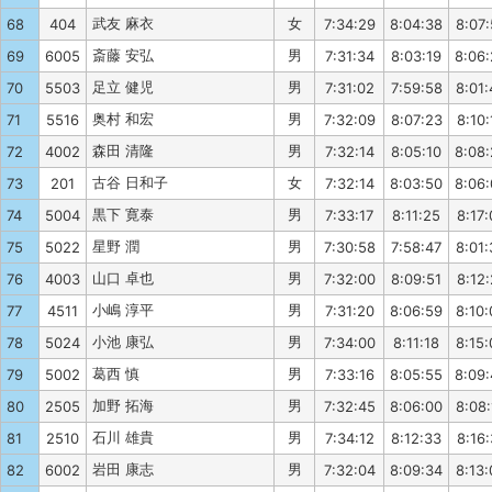
武友 麻衣
女
68
404
7:34:29
8:04:38
8:07:
斎藤 安弘
男
69
6005
7:31:34
8:03:19
8:06
足立 健児
男
70
5503
7:31:02
7:59:58
8:01:
奥村 和宏
男
71
5516
7:32:09
8:07:23
8:10:
森田 清隆
男
72
4002
7:32:14
8:05:10
8:08
古谷 日和子
女
73
201
7:32:14
8:03:50
8:06
黒下 寛泰
男
74
5004
7:33:17
8:11:25
8:17:
星野 潤
男
75
5022
7:30:58
7:58:47
8:01:
山口 卓也
男
76
4003
7:32:00
8:09:51
8:12:
小嶋 淳平
男
77
4511
7:31:20
8:06:59
8:10:
小池 康弘
男
78
5024
7:34:00
8:11:18
8:15:
葛西 慎
男
79
5002
7:33:16
8:05:55
8:09
加野 拓海
男
80
2505
7:32:45
8:06:00
8:08:
石川 雄貴
男
81
2510
7:34:12
8:12:33
8:16:
岩田 康志
男
82
6002
7:32:04
8:09:34
8:13: