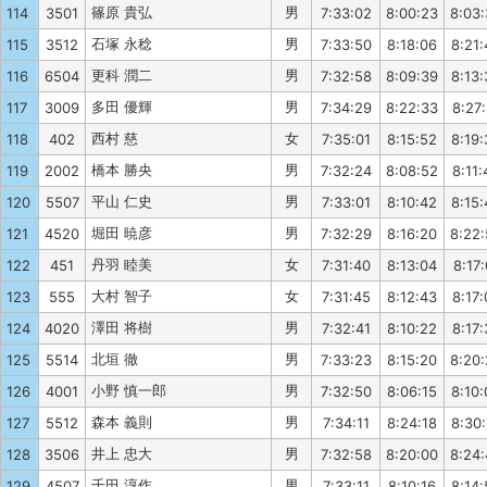
篠原 貴弘
男
114
3501
7:33:02
8:00:23
8:03
石塚 永稔
男
115
3512
7:33:50
8:18:06
8:21:
更科 潤二
男
116
6504
7:32:58
8:09:39
8:13:
多田 優輝
男
117
3009
7:34:29
8:22:33
8:27:
西村 慈
女
118
402
7:35:01
8:15:52
8:19:
橋本 勝央
男
119
2002
7:32:24
8:08:52
8:11:
平山 仁史
男
120
5507
7:33:01
8:10:42
8:15:
堀田 暁彦
男
121
4520
7:32:29
8:16:20
8:22
丹羽 睦美
女
122
451
7:31:40
8:13:04
8:17:
大村 智子
女
123
555
7:31:45
8:12:43
8:17:
澤田 将樹
男
124
4020
7:32:41
8:10:22
8:17:
北垣 徹
男
125
5514
7:33:23
8:15:20
8:20
小野 慎一郎
男
126
4001
7:32:50
8:06:15
8:10:
森本 義則
男
127
5512
7:34:11
8:24:18
8:30:
井上 忠大
男
128
3506
7:32:58
8:20:00
8:24
千田 淳作
男
129
4507
7:33:11
8:10:16
8:14: