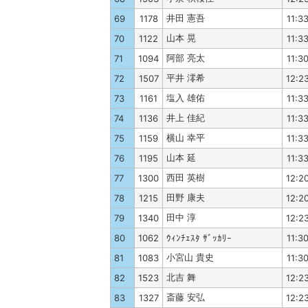
井田 憲吾
69
1178
11:3
山本 晃
70
1122
11:3
阿部 亮太
71
1094
11:3
平井 澪希
72
1507
12:2
塩入 雄佑
73
1161
11:3
井上 佳紀
74
1136
11:3
横山 幸平
75
1159
11:3
山本 延
76
1195
11:3
西田 英樹
77
1300
12:2
田野 康夫
78
1215
12:2
田中 淳
79
1340
12:2
80
1062
ｳｨﾝﾁｪｽﾀ ｻﾞｯｶﾘｰ
11:3
小宮山 貴史
81
1083
11:3
北吉 舞
82
1523
12:2
斎藤 安弘
83
1327
12:2