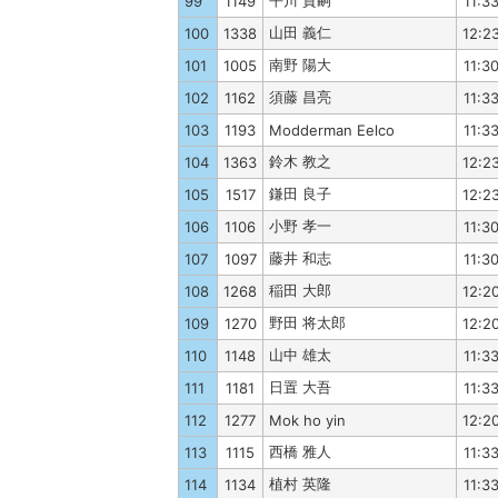
平川 貴嗣
99
1149
11:3
山田 義仁
100
1338
12:2
南野 陽大
101
1005
11:3
須藤 昌亮
102
1162
11:3
103
1193
Modderman Eelco
11:3
鈴木 教之
104
1363
12:2
鎌田 良子
105
1517
12:2
小野 孝一
106
1106
11:3
藤井 和志
107
1097
11:3
稲田 大郎
108
1268
12:2
野田 将太郎
109
1270
12:2
山中 雄太
110
1148
11:3
日置 大吾
111
1181
11:3
112
1277
Mok ho yin
12:2
西橋 雅人
113
1115
11:3
植村 英隆
114
1134
11:3