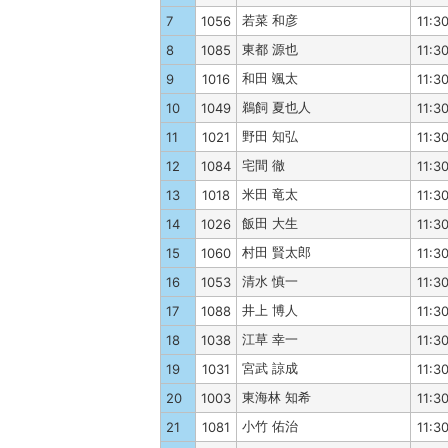
若菜 和彦
7
1056
11:3
東都 源也
8
1085
11:3
和田 颯太
9
1016
11:3
鵜飼 夏也人
10
1049
11:3
野田 知弘
11
1021
11:3
宅間 徹
12
1084
11:3
米田 竜太
13
1018
11:3
飯田 大生
14
1026
11:3
村田 賢太郎
15
1060
11:3
清水 慎一
16
1053
11:3
井上 博人
17
1088
11:3
江草 幸一
18
1038
11:3
宮武 諒成
19
1031
11:3
東海林 知希
20
1003
11:3
小竹 佑治
21
1081
11:3