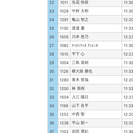
先花 快留
22
1011
11:3
中村 大和
23
1028
11:3
亀山 智之
24
1291
12:2
渡邉 慶
25
1130
11:3
川本 悠乃
26
1505
12:2
27
1082
ｱｯﾀﾝﾂｨｵ ｱﾝﾄﾆｵ
11:3
平下 心
28
1515
12:2
三島 直樹
29
1004
11:3
横大路 勝也
30
1126
11:3
青木 哲哉
31
1280
12:2
林 英樹
32
1200
11:3
入江 陽日
33
1504
12:2
山下 良平
34
1199
11:3
中西 聖
35
1252
12:2
平山 順一
36
1238
12:2
岩田 寛紀
37
1103
11:3