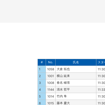
#
No.
氏名
スタ
大倉 拓也
1
1058
11:3
横山 紘来
2
1001
11:3
春名 峻瑛
3
1008
11:3
清水 哲平
4
1144
11:3
竹内 隼
5
1014
11:3
藤本 慶大
6
1015
11:3