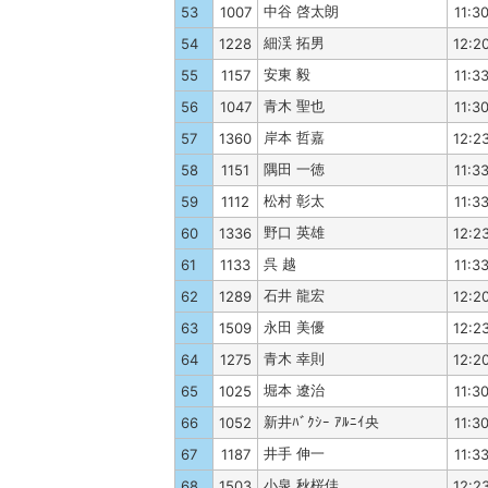
中谷 啓太朗
53
1007
11:3
細渓 拓男
54
1228
12:2
安東 毅
55
1157
11:3
青木 聖也
56
1047
11:3
岸本 哲嘉
57
1360
12:2
隅田 一徳
58
1151
11:3
松村 彰太
59
1112
11:3
野口 英雄
60
1336
12:2
呉 越
61
1133
11:3
石井 龍宏
62
1289
12:2
永田 美優
63
1509
12:2
青木 幸則
64
1275
12:2
堀本 遼治
65
1025
11:3
新井ﾊﾞｸｼｰ ｱﾙﾆｲ央
66
1052
11:3
井手 伸一
67
1187
11:3
小泉 秋桜佳
68
1503
12:2