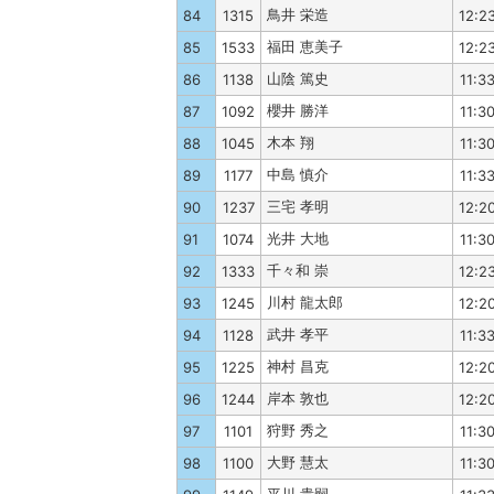
鳥井 栄造
84
1315
12:2
福田 恵美子
85
1533
12:2
山陰 篤史
86
1138
11:3
櫻井 勝洋
87
1092
11:3
木本 翔
88
1045
11:3
中島 慎介
89
1177
11:3
三宅 孝明
90
1237
12:2
光井 大地
91
1074
11:3
千々和 崇
92
1333
12:2
川村 龍太郎
93
1245
12:2
武井 孝平
94
1128
11:3
神村 昌克
95
1225
12:2
岸本 敦也
96
1244
12:2
狩野 秀之
97
1101
11:3
大野 慧太
98
1100
11:3