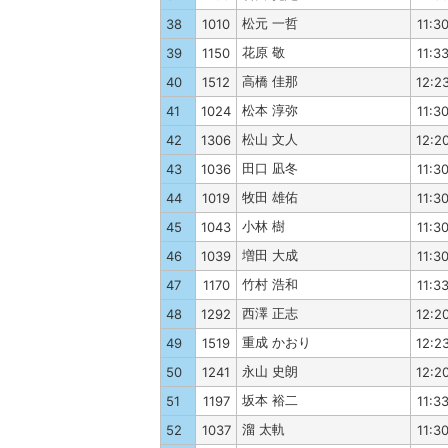
松元 一哲
38
1010
11:3
花原 敬
39
1150
11:3
高橋 佳那
40
1512
12:2
松本 淳弥
41
1024
11:3
松山 文人
42
1306
12:2
田口 凪冬
43
1036
11:3
牧田 雄佑
44
1019
11:3
小林 樹
45
1043
11:3
増田 大成
46
1039
11:3
竹村 浩和
47
1170
11:3
西澤 正志
48
1292
12:2
重成 かおり
49
1519
12:2
永山 史朗
50
1241
12:2
坂本 裕二
51
1197
11:3
溜 太軌
52
1037
11:3