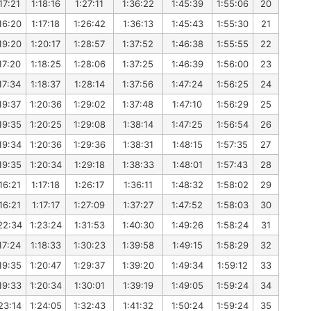
17:21
1:18:16
1:27:11
1:36:22
1:45:39
1:55:06
20
16:20
1:17:18
1:26:42
1:36:13
1:45:43
1:55:30
21
19:20
1:20:17
1:28:57
1:37:52
1:46:38
1:55:55
22
17:20
1:18:25
1:28:06
1:37:25
1:46:39
1:56:00
23
17:34
1:18:37
1:28:14
1:37:56
1:47:24
1:56:25
24
19:37
1:20:36
1:29:02
1:37:48
1:47:10
1:56:29
25
19:35
1:20:25
1:29:08
1:38:14
1:47:25
1:56:54
26
19:34
1:20:36
1:29:36
1:38:31
1:48:15
1:57:35
27
19:35
1:20:34
1:29:18
1:38:33
1:48:01
1:57:43
28
16:21
1:17:18
1:26:17
1:36:11
1:48:32
1:58:02
29
16:21
1:17:17
1:27:09
1:37:27
1:47:52
1:58:03
30
22:34
1:23:24
1:31:53
1:40:30
1:49:26
1:58:24
31
17:24
1:18:33
1:30:23
1:39:58
1:49:15
1:58:29
32
19:35
1:20:47
1:29:37
1:39:20
1:49:34
1:59:12
33
19:33
1:20:34
1:30:01
1:39:19
1:49:05
1:59:24
34
23:14
1:24:05
1:32:43
1:41:32
1:50:24
1:59:24
35