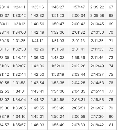
23:14
1:24:11
1:35:16
1:46:27
1:57:47
2:09:22
67
32:37
1:33:42
1:42:32
1:51:23
2:00:34
2:09:56
68
30:11
1:31:12
1:40:56
1:50:47
2:00:43
2:10:45
69
33:14
1:34:06
1:42:49
1:52:06
2:01:32
2:10:50
70
30:16
1:31:25
1:41:12
1:51:03
2:01:13
2:11:35
71
31:15
1:32:33
1:42:26
1:51:59
2:01:41
2:11:35
72
23:35
1:24:47
1:36:30
1:48:03
1:59:56
2:11:46
73
31:06
1:32:07
1:42:06
1:52:10
2:02:26
2:12:49
74
31:42
1:32:44
1:42:50
1:53:19
2:03:44
2:14:27
75
30:55
1:31:58
1:42:54
1:53:35
2:04:25
2:14:53
76
32:53
1:34:01
1:43:41
1:54:00
2:04:35
2:15:44
77
33:02
1:34:04
1:44:32
1:54:55
2:05:31
2:15:55
78
35:00
1:36:05
1:45:55
1:55:49
2:05:51
2:16:07
79
33:19
1:34:16
1:45:01
1:56:24
2:06:59
2:17:30
80
34:57
1:35:57
1:46:03
1:56:49
2:07:39
2:18:42
81