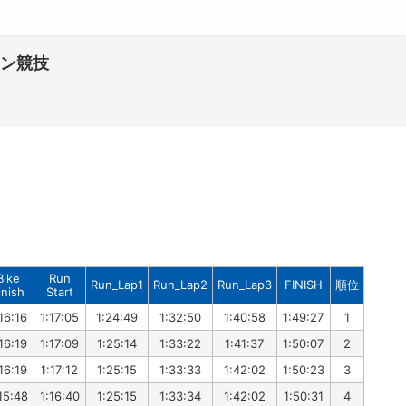
ロン競技
Bike
Run
Run_Lap1
Run_Lap2
Run_Lap3
FINISH
順位
inish
Start
16:16
1:17:05
1:24:49
1:32:50
1:40:58
1:49:27
1
16:19
1:17:09
1:25:14
1:33:22
1:41:37
1:50:07
2
16:19
1:17:12
1:25:15
1:33:33
1:42:02
1:50:23
3
15:48
1:16:40
1:25:15
1:33:34
1:42:02
1:50:31
4