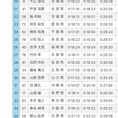
大山 波琉
茨 城 県
20
8
0:18:22
0:19:25
0:26:28
甲斐 瑠夏
佐 賀 県
21
41
0:17:19
0:18:23
0:25:26
喩 梓銘
茨 城 県
22
58
0:18:12
0:19:21
0:26:55
前田 能宜
愛 知 県
23
72
0:18:13
0:19:20
0:26:30
榊原 拓海
千 葉 県
24
62
0:17:31
0:18:50
0:26:24
小田 陸人
奈 良 県
25
79
0:18:22
0:19:30
0:26:57
吉澤 太賀
福 岡 県
26
40
0:18:24
0:19:24
0:26:30
竹内 隼
兵 庫 県
27
78
0:18:11
0:19:15
0:26:32
石関 玲於
佐 賀 県
28
91
0:18:26
0:19:33
0:26:56
広 島 県
29
34
𣟿良 晃大
0:17:26
0:18:32
0:25:31
山根 慧希
山 口 県
30
85
0:17:23
0:18:25
0:25:26
池 隆礼
沖 縄 県
31
97
0:19:07
0:20:16
0:27:49
山浦 健
長 野 県
32
17
0:18:11
0:19:22
0:26:30
本木 蔵人
東 京 都
33
63
0:18:33
0:19:39
0:26:55
春名 峻瑛
大 阪 府
34
27
0:18:12
0:19:22
0:26:32
横山 紘来
兵 庫 県
35
28
0:21:13
0:22:22
0:29:58