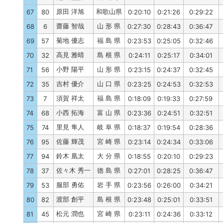
原田 洋旭
和歌山県
67
80
0:20:10
0:21:26
0:29:22
齋藤 智哉
山 形 県
68
6
0:27:30
0:28:43
0:36:47
菊地 優志
福 島 県
69
57
0:23:53
0:25:05
0:32:46
高見 雅晴
島 根 県
70
32
0:24:11
0:25:17
0:34:01
小野 陽平
山 形 県
71
56
0:23:15
0:24:37
0:32:45
吉村 優介
山 口 県
72
35
0:23:25
0:24:53
0:32:53
須賀 祥太
福 島 県
73
7
0:18:09
0:19:33
0:27:59
小西 拓海
富 山 県
74
68
0:23:36
0:24:51
0:32:51
里見 隼人
岐 阜 県
75
74
0:18:37
0:19:54
0:28:36
佐藤 輝茂
宮 崎 県
76
95
0:23:14
0:24:34
0:33:06
鈴木 凰太
大 分 県
77
94
0:18:55
0:20:10
0:29:23
佐々木 秀一
徳 島 県
78
37
0:27:01
0:28:25
0:36:47
服部 勇佑
岩 手 県
79
53
0:23:56
0:26:00
0:34:21
渡部 創平
島 根 県
80
82
0:23:48
0:25:01
0:33:51
松元 潤也
宮 崎 県
81
45
0:23:11
0:24:36
0:33:12