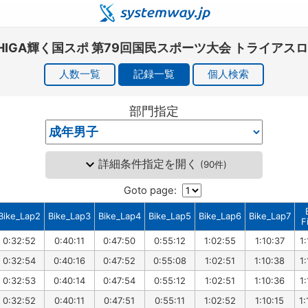
HIGA輝く国スポ 第79回国民スポーツ大会 トライアス
人数一覧
記録一覧
個人検索
部門指定
詳細条件指定を開く
(
90件
)
Goto page:
Bike_Lap2
Bike_Lap3
Bike_Lap4
Bike_Lap5
Bike_Lap6
Bike_Lap7
F
0:32:52
0:40:11
0:47:50
0:55:12
1:02:55
1:10:37
1:
0:32:54
0:40:16
0:47:52
0:55:08
1:02:51
1:10:38
1:
0:32:53
0:40:14
0:47:54
0:55:12
1:02:51
1:10:36
1:
0:32:52
0:40:11
0:47:51
0:55:11
1:02:52
1:10:15
1: