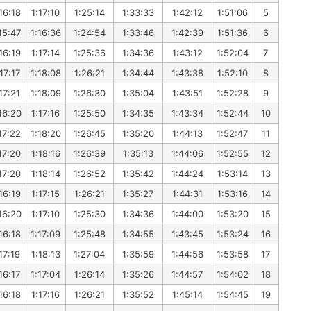
16:18
1:17:10
1:25:14
1:33:33
1:42:12
1:51:06
5
15:47
1:16:36
1:24:54
1:33:46
1:42:39
1:51:36
6
16:19
1:17:14
1:25:36
1:34:36
1:43:12
1:52:04
7
17:17
1:18:08
1:26:21
1:34:44
1:43:38
1:52:10
8
17:21
1:18:09
1:26:30
1:35:04
1:43:51
1:52:28
9
16:20
1:17:16
1:25:50
1:34:35
1:43:34
1:52:44
10
17:22
1:18:20
1:26:45
1:35:20
1:44:13
1:52:47
11
17:20
1:18:16
1:26:39
1:35:13
1:44:06
1:52:55
12
17:20
1:18:14
1:26:52
1:35:42
1:44:24
1:53:14
13
16:19
1:17:15
1:26:21
1:35:27
1:44:31
1:53:16
14
16:20
1:17:10
1:25:30
1:34:36
1:44:00
1:53:20
15
16:18
1:17:09
1:25:48
1:34:55
1:43:45
1:53:24
16
17:19
1:18:13
1:27:04
1:35:59
1:44:56
1:53:58
17
16:17
1:17:04
1:26:14
1:35:26
1:44:57
1:54:02
18
16:18
1:17:16
1:26:21
1:35:52
1:45:14
1:54:45
19