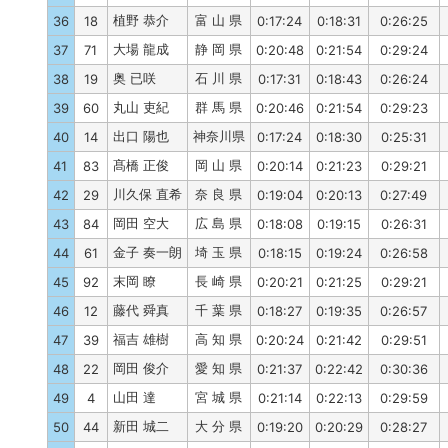
植野 恭介
富 山 県
36
18
0:17:24
0:18:31
0:26:25
大場 龍成
静 岡 県
37
71
0:20:48
0:21:54
0:29:24
奥 已咲
石 川 県
38
19
0:17:31
0:18:43
0:26:24
丸山 吏紀
群 馬 県
39
60
0:20:46
0:21:54
0:29:23
出口 陽也
神奈川県
40
14
0:17:24
0:18:30
0:25:31
髙橋 正俊
岡 山 県
41
83
0:20:14
0:21:23
0:29:21
川久保 直希
奈 良 県
42
29
0:19:04
0:20:13
0:27:49
岡田 空大
広 島 県
43
84
0:18:08
0:19:15
0:26:31
金子 奏一朗
埼 玉 県
44
61
0:18:15
0:19:24
0:26:58
末岡 瞭
長 崎 県
45
92
0:20:21
0:21:25
0:29:21
藤代 舜真
千 葉 県
46
12
0:18:27
0:19:35
0:26:57
福吉 雄樹
高 知 県
47
39
0:20:24
0:21:42
0:29:51
岡田 俊介
愛 知 県
48
22
0:21:37
0:22:42
0:30:36
山田 達
宮 城 県
49
4
0:21:14
0:22:13
0:29:59
新田 城二
大 分 県
50
44
0:19:20
0:20:29
0:28:27