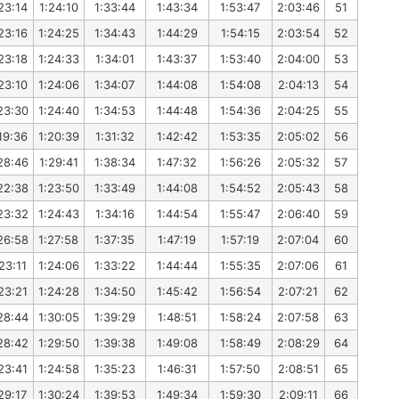
23:14
1:24:10
1:33:44
1:43:34
1:53:47
2:03:46
51
23:16
1:24:25
1:34:43
1:44:29
1:54:15
2:03:54
52
23:18
1:24:33
1:34:01
1:43:37
1:53:40
2:04:00
53
23:10
1:24:06
1:34:07
1:44:08
1:54:08
2:04:13
54
23:30
1:24:40
1:34:53
1:44:48
1:54:36
2:04:25
55
19:36
1:20:39
1:31:32
1:42:42
1:53:35
2:05:02
56
28:46
1:29:41
1:38:34
1:47:32
1:56:26
2:05:32
57
22:38
1:23:50
1:33:49
1:44:08
1:54:52
2:05:43
58
23:32
1:24:43
1:34:16
1:44:54
1:55:47
2:06:40
59
26:58
1:27:58
1:37:35
1:47:19
1:57:19
2:07:04
60
23:11
1:24:06
1:33:22
1:44:44
1:55:35
2:07:06
61
23:21
1:24:28
1:34:50
1:45:42
1:56:54
2:07:21
62
28:44
1:30:05
1:39:29
1:48:51
1:58:24
2:07:58
63
28:42
1:29:50
1:39:38
1:49:08
1:58:49
2:08:29
64
23:41
1:24:58
1:35:23
1:46:31
1:57:50
2:08:51
65
29:17
1:30:24
1:39:53
1:49:34
1:59:30
2:09:11
66