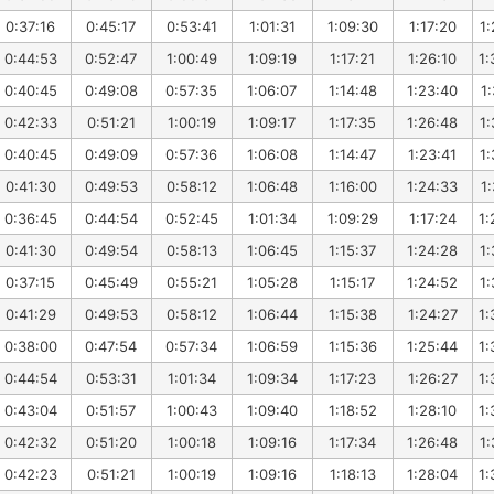
0:37:16
0:45:17
0:53:41
1:01:31
1:09:30
1:17:20
1:
0:44:53
0:52:47
1:00:49
1:09:19
1:17:21
1:26:10
1:
0:40:45
0:49:08
0:57:35
1:06:07
1:14:48
1:23:40
1:
0:42:33
0:51:21
1:00:19
1:09:17
1:17:35
1:26:48
1:
0:40:45
0:49:09
0:57:36
1:06:08
1:14:47
1:23:41
1:
0:41:30
0:49:53
0:58:12
1:06:48
1:16:00
1:24:33
1:
0:36:45
0:44:54
0:52:45
1:01:34
1:09:29
1:17:24
1:
0:41:30
0:49:54
0:58:13
1:06:45
1:15:37
1:24:28
1:
0:37:15
0:45:49
0:55:21
1:05:28
1:15:17
1:24:52
1:
0:41:29
0:49:53
0:58:12
1:06:44
1:15:38
1:24:27
1:
0:38:00
0:47:54
0:57:34
1:06:59
1:15:36
1:25:44
1:
0:44:54
0:53:31
1:01:34
1:09:34
1:17:23
1:26:27
1:
0:43:04
0:51:57
1:00:43
1:09:40
1:18:52
1:28:10
1:
0:42:32
0:51:20
1:00:18
1:09:16
1:17:34
1:26:48
1:
0:42:23
0:51:21
1:00:19
1:09:16
1:18:13
1:28:04
1: