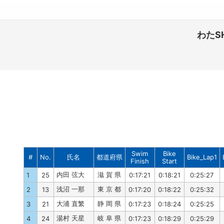
わたS
Swim
Bike
#
No.
氏名
都道府県
Bike_Lap1
Finish
Start
内田 弦大
滋 賀 県
1
25
0:17:21
0:18:21
0:25:27
浅沼 一那
東 京 都
2
13
0:17:20
0:18:22
0:25:32
大浦 直繁
静 岡 県
3
21
0:17:23
0:18:24
0:25:25
湯村 天星
岐 阜 県
4
24
0:17:23
0:18:29
0:25:29