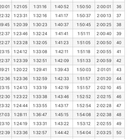
20:01
1:21:05
1:31:16
1:40:52
1:50:50
2:00:01
36
22:32
1:23:31
1:32:16
1:41:17
1:50:37
2:00:13
37
19:45
1:20:39
1:30:23
1:40:37
1:50:45
2:00:25
38
22:37
1:23:46
1:32:24
1:41:41
1:51:11
2:00:40
39
22:27
1:23:28
1:32:05
1:41:23
1:51:05
2:00:50
40
23:15
1:24:12
1:33:08
1:42:11
1:51:18
2:00:55
41
22:37
1:23:39
1:32:51
1:42:09
1:51:33
2:00:59
42
19:21
1:20:22
1:29:41
1:39:43
1:50:03
2:01:01
43
22:36
1:23:36
1:32:59
1:42:33
1:51:57
2:01:20
44
23:15
1:24:13
1:33:19
1:42:19
1:51:57
2:02:10
45
22:30
1:23:22
1:33:38
1:43:46
1:52:52
2:02:15
46
23:32
1:24:44
1:33:55
1:43:17
1:52:54
2:02:28
47
27:03
1:28:11
1:36:47
1:45:15
1:54:08
2:02:38
48
23:10
1:24:19
1:33:31
1:43:22
1:53:12
2:02:55
49
22:39
1:23:36
1:32:57
1:44:42
1:54:04
2:03:25
50