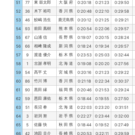
東 鼓太郎
大 阪 府
51
77
0:20:18
0:21:23
0:29:50
木下 裕司
香 川 県
52
36
0:20:48
0:22:10
0:29:58
鮫嶋 浩生
鹿児島県
53
46
0:20:12
0:21:25
0:29:21
前田 凰樹
熊 本 県
54
93
0:20:54
0:22:06
0:29:57
山浦 信
長 野 県
55
67
0:19:07
0:20:15
0:28:24
相﨑 隆成
新 潟 県
56
66
0:18:24
0:19:34
0:26:57
渡邉 優介
栃 木 県
57
9
0:23:53
0:25:03
0:32:44
古謝 孝明
北 海 道
58
1
0:19:08
0:20:20
0:27:56
髙平 丈
宮 城 県
59
54
0:20:16
0:21:23
0:29:22
竹川 博
香 川 県
60
86
0:21:18
0:22:34
0:30:37
黒田 縁
福 岡 県
61
90
0:20:46
0:21:53
0:29:24
恩田 康佑
栃 木 県
62
59
0:18:44
0:19:55
0:27:50
長沼 拳
北 海 道
63
51
0:22:03
0:23:20
0:31:51
岩渕 努
岩 手 県
64
3
0:22:27
0:23:44
0:32:00
佐藤 快
秋 田 県
65
5
0:18:44
0:19:52
0:27:49
池田 圭介
長 崎 県
66
42
0:20:53
0:22:11
0:29:59