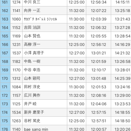
中川 良三
161
1274
12:25:00
12:56:34
14:15:11
向井 一正
162
1141
11:32:00
12:07:22
13:25:18
163
1060
ｻｶｸﾞﾁ ﾀﾊﾞﾚｽ ﾗﾌｧｴﾙ
11:30:00
12:03:39
13:21:43
吉田 治訓
164
1152
11:32:00
12:06:32
13:27:28
山本 賢也
165
1169
11:32:00
12:05:55
13:28:54
高柳 淳一
166
1231
12:25:00
12:56:12
14:16:29
小澤 真理子
167
1537
12:27:00
13:01:21
14:21:32
中島 一樹
168
1182
11:32:00
12:01:59
13:26:58
中谷 幸浩
169
1170
11:32:00
12:10:17
13:28:01
山本 顕司
170
1312
12:27:00
13:01:48
14:25:39
田村 淳史
171
1084
11:30:00
12:01:53
13:24:16
広川 興作
172
1157
11:32:00
12:08:16
13:29:00
井戸 睦
173
1125
11:32:00
12:04:06
13:23:53
新井 磨里子
174
1534
12:27:00
12:57:15
14:18:55
谷村 篤史
175
1263
12:25:00
12:57:51
14:18:50
176
1140
bae sang min
11:32:00
12:00:57
13:20:26