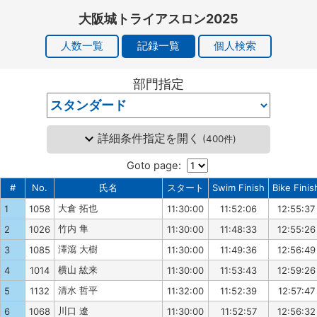
大阪城トライアスロン2025
人数一覧
記録一覧
個人検索
部門指定
詳細条件指定を開く
(
400件
)
Goto page:
#
No.
氏名
スタート
Swim Finish
Bike Finis
大倉 拓也
1
1058
11:30:00
11:52:06
12:55:37
竹内 隼
2
1026
11:30:00
11:48:33
12:55:26
澤瀉 大樹
3
1085
11:30:00
11:49:36
12:56:49
横山 紘来
4
1014
11:30:00
11:53:43
12:59:26
清水 哲平
5
1132
11:32:00
11:52:39
12:57:47
川口 遼
6
1068
11:30:00
11:52:57
12:56:32