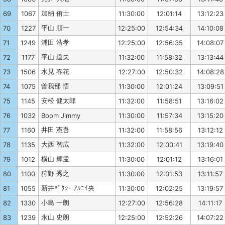
加納 侑士
69
1067
11:30:00
12:01:14
13:12:23
平山 順一
70
1227
12:25:00
12:54:34
14:10:08
浦田 浩孝
71
1249
12:25:00
12:56:35
14:08:07
平山 道夫
72
1177
11:32:00
11:58:32
13:13:44
水見 春花
73
1506
12:27:00
12:50:32
14:08:28
曽我部 悟
74
1075
11:30:00
12:01:24
13:09:51
安松 健太郎
75
1145
11:32:00
11:58:51
13:16:02
76
1032
Boom Jimmy
11:30:00
11:57:34
13:15:20
井田 憲吾
77
1160
11:32:00
11:58:56
13:12:12
大西 智広
78
1135
11:32:00
12:00:41
13:19:40
横山 輝孟
79
1012
11:30:00
12:01:12
13:16:01
狩野 秀之
80
1100
11:30:00
12:01:53
13:11:57
新井ﾊﾞｸｼｰ ｱﾙﾆｲ央
81
1055
11:30:00
12:02:25
13:19:57
小島 一朗
82
1330
12:27:00
12:56:28
14:11:17
永山 史朗
83
1239
12:25:00
12:52:26
14:07:22