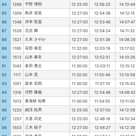
平野 博明
84
1268
12:25:00
12:56:25
14:10:44
鳥井 栄造
85
1309
12:27:00
12:54:38
14:12:15
岸本 哲嘉
86
1348
12:27:00
12:53:46
14:07:47
北吉 舞
87
1526
12:27:00
12:54:24
14:11:32
久米 さやか
88
1521
12:27:00
12:51:38
14:08:26
笹部 泰宏
89
1195
11:32:00
12:03:19
13:17:02
山本 麻衣
90
1513
12:27:00
12:52:51
14:10:26
多田 勇太
91
1042
11:30:00
12:03:11
13:15:12
山本 晃
92
1117
11:32:00
11:55:49
13:10:58
坂本 宏樹
93
1051
11:30:00
11:57:10
13:15:43
河野 勝義
94
1316
12:27:00
12:54:48
14:08:42
東海林 知希
95
1013
11:30:00
11:54:55
13:11:00
細渓 拓男
96
1220
12:25:00
12:57:00
14:12:58
大道 武史
97
1257
12:25:00
12:48:16
14:10:34
三木 桜子
98
1503
12:27:00
12:56:27
14:12:39